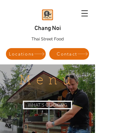
Chang Noi
Thai Street Food
Locations
Contact
Menu
WHAT'S COOKING