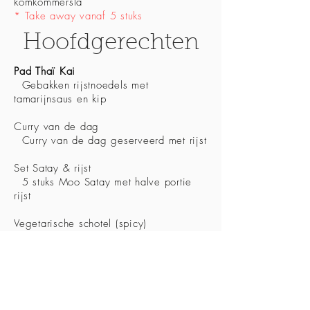
komkommersla
* Take away vanaf 5 stuks
Hoofdgerechten
Pad Thaï Kai
Gebakken rijstnoedels met
tamarijnsaus en kip
Curry van de dag
Curry van de dag geserveerd met rijst
Set Satay & rijst
5 stuks Moo Satay met halve portie
rijst
Vegetarische schotel (spicy)
Komkommersalade, rijst,
pindasaus
Curry van de dag
Beef Green
29/06/2026
03/07/2026
Curry