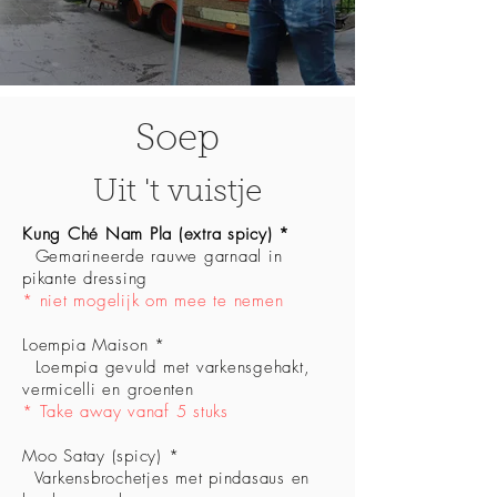
Soep
Uit 't vuistje
Kung Ché Nam Pla (extra spicy) *
Gemarineerde rauwe garnaal in
pikante dressing
* niet mogelijk om mee te nemen
Loempia Maison *
Loempia gevuld met varkensgehakt,
vermicelli en groenten
* Take away vanaf 5 stuks
Moo Satay (spicy) *
Varkensbrochetjes met pindasaus en