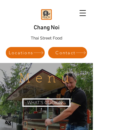
Chang Noi
Thai Street Food
Locations
Contact
Menu
WHAT'S COOKING