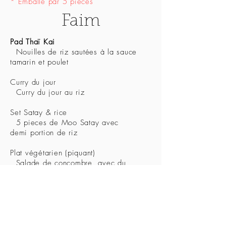
* Emballé par 5 pieces
Faim
Pad Thaï Kai
Nouilles de riz sautées à la sauce
tamarin et poulet
Curry du jour
Curry du jour au riz
Set Satay & rice
5 pieces de Moo Satay avec
demi portion de riz
Plat végétarien (piquant)
Salade de concombre, avec du
riz,
sauce cacahuètes
Curry du jour
Beef Green
29/06/2026
03/07/2026
Curry